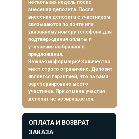
нескольких недель после
внесения депозита.
После
внесения депозита с участником
связываются по почте или
указанному номеру телефона для
подтверждения оплаты и
уточнения выбранного
предложения
.
Важная информация! Количество
мест строго ограничено. Депозит
является гарантией, что за вами
зарезервировано место
участника. При отмене участия
депозит не возвращается.
ОПЛАТА И ВОЗВРАТ
ЗАКАЗА